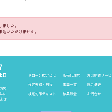
しました。
申込いただけません。
7
（土日
ドローン検定とは
販売代理店
外部監査サービ
検定要綱・日程
事業一覧
協会概要
内容
検定対策テキスト
結果照会
お問合せ
法に
ませ