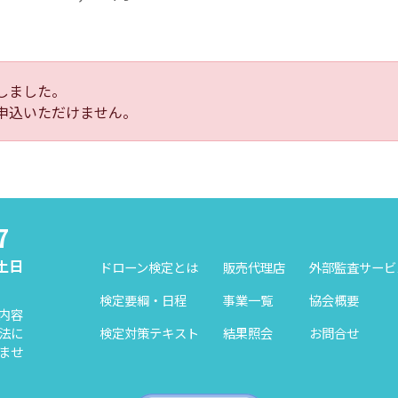
しました。
申込いただけません。
7
（土日
ドローン検定とは
販売代理店
外部監査サービ
検定要綱・日程
事業一覧
協会概要
内容
検定対策テキスト
結果照会
お問合せ
法に
ませ