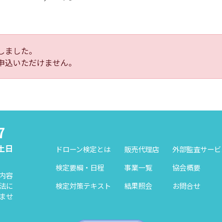
しました。
申込いただけません。
7
（土日
ドローン検定とは
販売代理店
外部監査サービ
検定要綱・日程
事業一覧
協会概要
内容
検定対策テキスト
結果照会
お問合せ
法に
ませ