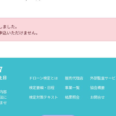
しました。
申込いただけません。
7
（土日
ドローン検定とは
販売代理店
外部監査サービ
検定要綱・日程
事業一覧
協会概要
内容
検定対策テキスト
結果照会
お問合せ
法に
ませ