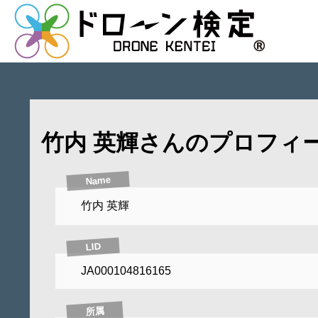
竹内 英輝さんのプロフィ
Name
竹内 英輝
LID
JA000104816165
所属