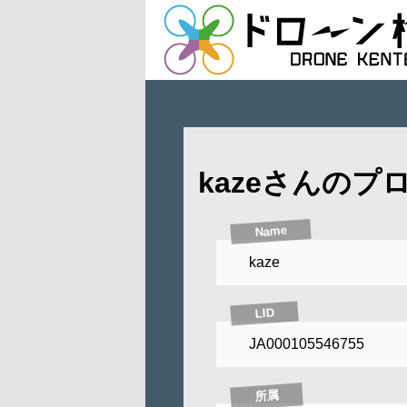
kazeさんのプ
Name
kaze
LID
JA000105546755
所属