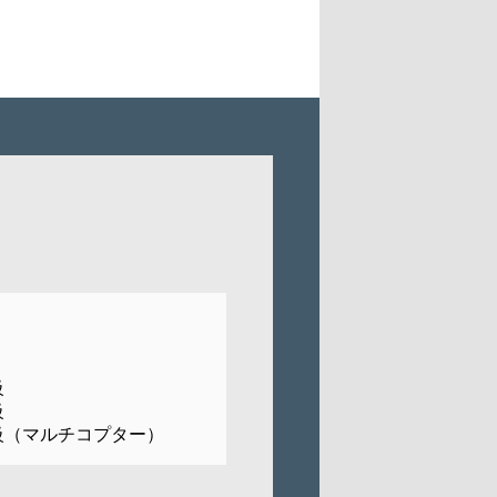
級
級
級（マルチコプター）