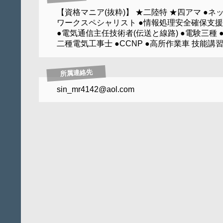
【資格マニア(抜粋)】 ★二陸特 ★四アマ ●ネ
ワークスペシャリスト ●情報処理安全確保支
●電気通信主任技術者(伝送と線路) ●電験三種 
二種電気工事士 ●CCNP ●高所作業車 技能講
所属連絡先
sin_mr4142@aol.com