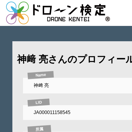
神﨑 亮さんのプロフィー
Name
神﨑 亮
LID
JA000011158545
所属