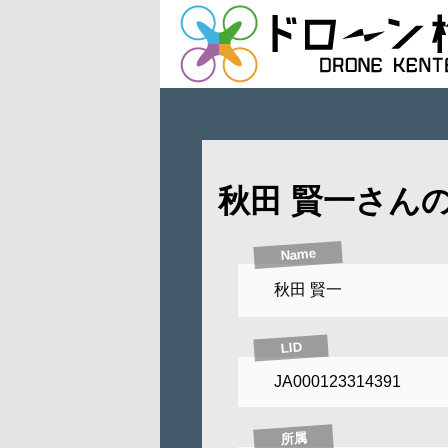
秋田 賢一さん
Name
秋田 賢一
LID
JA000123314391
所属