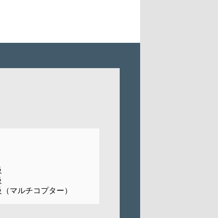
級
級
級（マルチコプター）