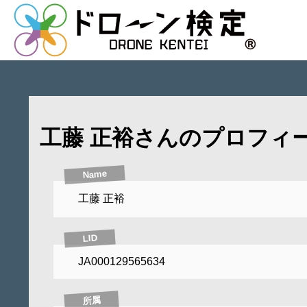
工藤 正裕さんのプロフィ
Name
工藤 正裕
LID
JA000129565634
所属