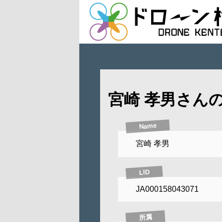
宮崎 孝男さん
Name
宮崎 孝男
LID
JA000158043071
所属