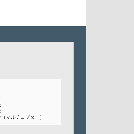
級
級
級（マルチコプター）