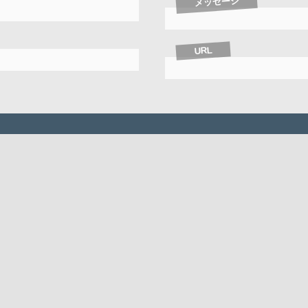
メッセージ
URL