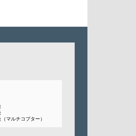
級
級
級（マルチコプター）