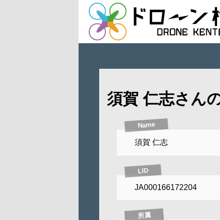
須賀 仁志さん
Name
須賀 仁志
LID
JA000166172204
所属