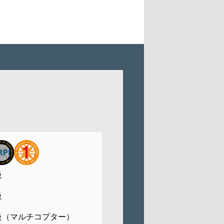
級
級
級（マルチコプター）