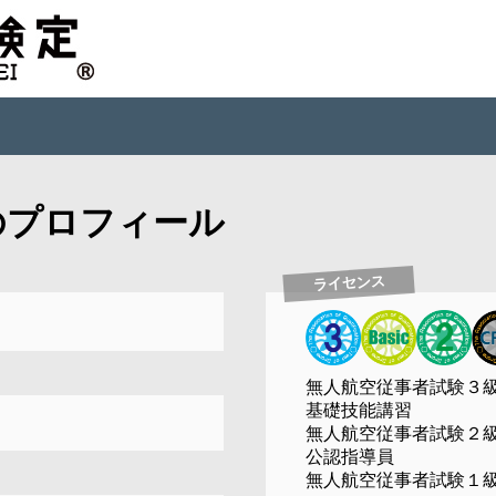
のプロフィール
ライセンス
無人航空従事者試験３
基礎技能講習
無人航空従事者試験２
公認指導員
無人航空従事者試験１