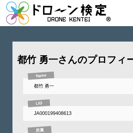
都竹 勇一さんのプロフィ
Name
都竹 勇一
LID
JA000199408613
所属