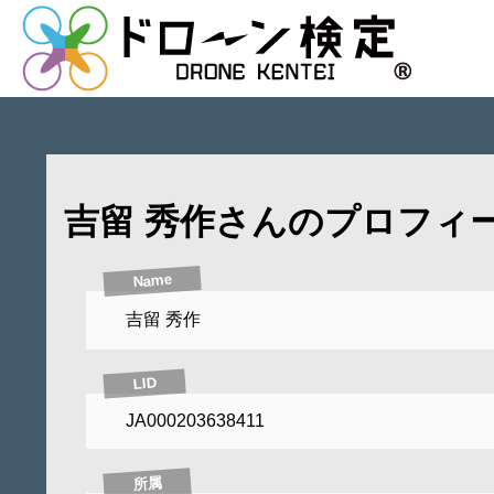
吉留 秀作さんのプロフィ
Name
吉留 秀作
LID
JA000203638411
所属