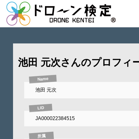
池田 元次さんのプロフィ
Name
池田 元次
LID
JA000022384515
所属