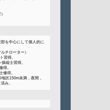
）
空）
東部を中心にして個人的に
マルチローター）
スト習得。
ーン操縦士習得。
修得。
士修得。
D地区150m未満，夜間，
）済み。