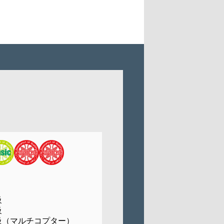
級
級
級（マルチコプター）