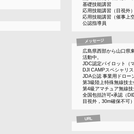
基礎技能講習
応用技能講習（目視外
応用技能講習（催事上
公認指導員
メッセージ
広島県西部から山口県
活動中。
JDC認定パイロット（
DJI CAMPスペシャリ
JDA公認 事業用ドロ
第3級陸上特殊無線技士
第4級アマチュア無線技
全国包括許可•承認（DI
目視外，30m確保不可
URL