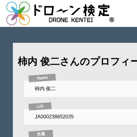
柿内 俊二さんのプロフィ
Name
柿内 俊二
LID
JA000238652035
所属