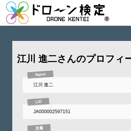
江川 進二さんのプロフィ
Name
江川 進二
LID
JA000002597151
所属