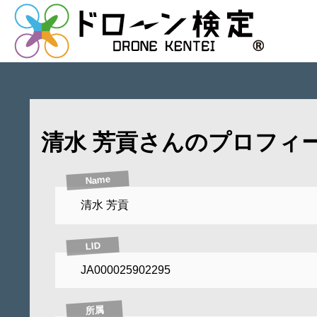
清水 芳貢さんのプロフィ
Name
清水 芳貢
LID
JA000025902295
所属