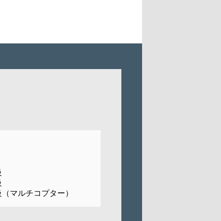
級
級
級（マルチコプター）