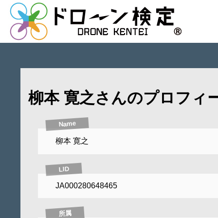
柳本 寛之さんのプロフィ
Name
柳本 寛之
LID
JA000280648465
所属