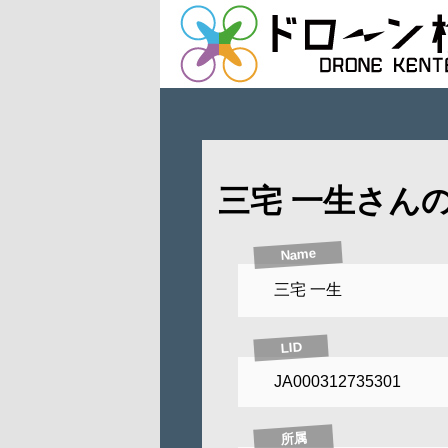
三宅 一生さん
Name
三宅 一生
LID
JA000312735301
所属