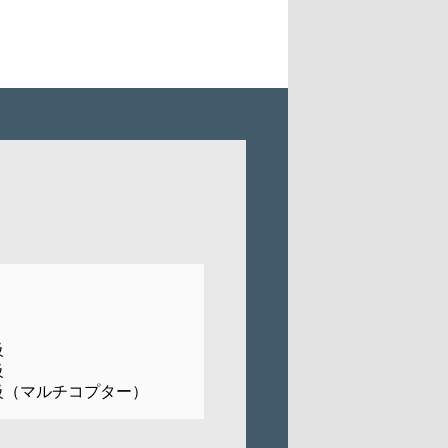
級
級
級（マルチコプター）