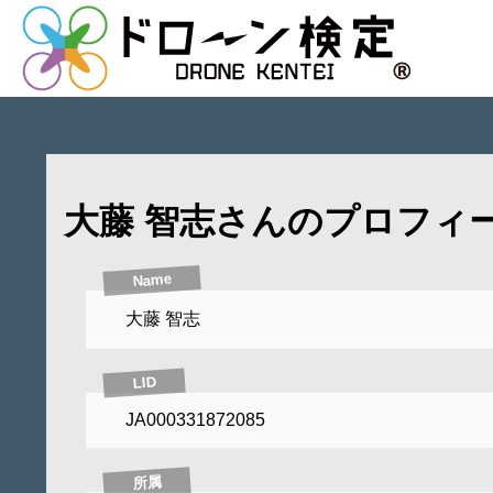
大藤 智志さんのプロフィ
Name
大藤 智志
LID
JA000331872085
所属