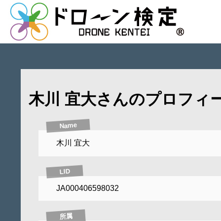
木川 宜大さんのプロフィ
Name
木川 宜大
LID
JA000406598032
所属