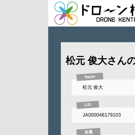
松元 俊大さん
Name
松元 俊大
LID
JA000046179103
所属