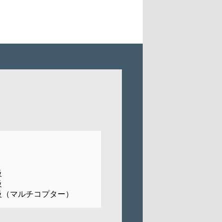
級
級
級（マルチコプター）