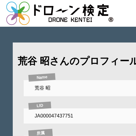
荒谷 昭さんのプロフィー
Name
荒谷 昭
LID
JA000047437751
所属