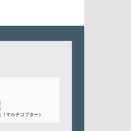
級
級
級（マルチコプター）