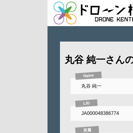
丸谷 純一さん
Name
丸谷 純一
LID
JA000048386774
所属