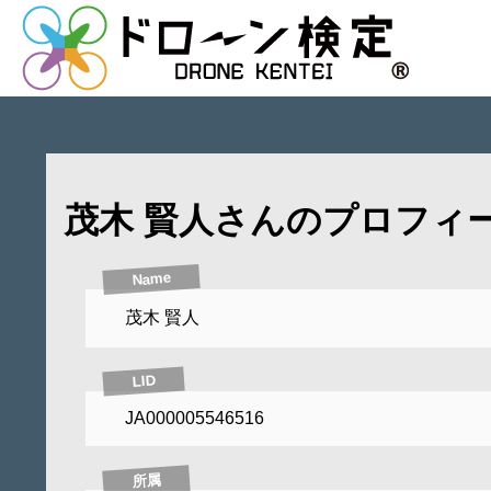
茂木 賢人さんのプロフィ
Name
茂木 賢人
LID
JA000005546516
所属