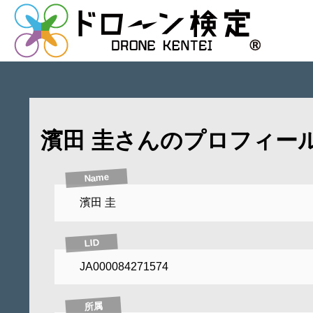
濱田 圭さんのプロフィー
Name
濱田 圭
LID
JA000084271574
所属