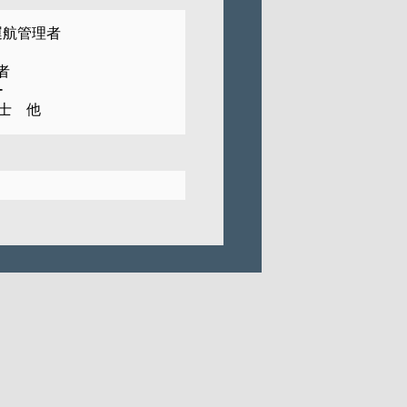
運航管理者
者
ー
士 他