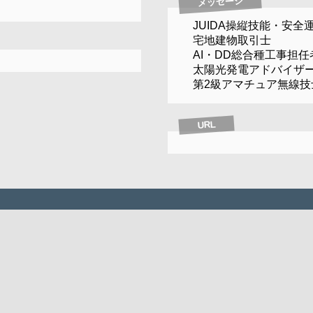
メッセージ
JUIDA操縦技能・安全
宅地建物取引士
AI・DD総合種工事担任
太陽光発電アドバイザ
第2級アマチュア無線技
URL