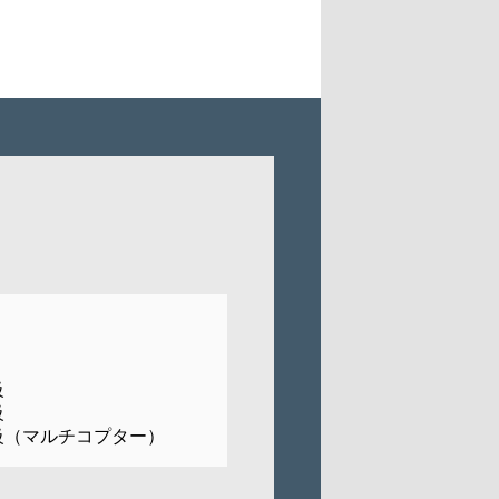
級
級
級（マルチコプター）