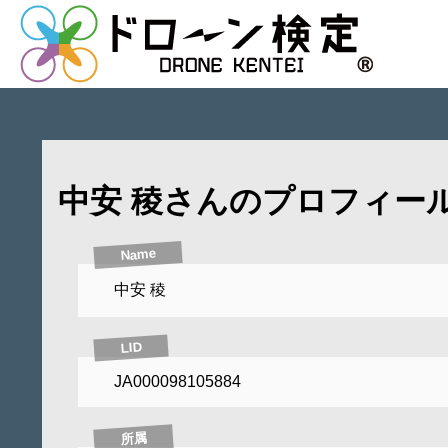
中安 稜さんのプロフィー
Name
中安 稜
LID
JA000098105884
所属