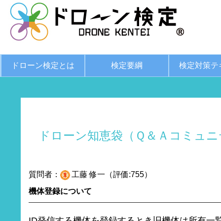
ドローン検定とは
検定要綱
検定対策テ
ドローン知恵袋（Ｑ＆Ａコミュニ
質問者：
工藤 修一（評価:755）
機体登録について
ID発信する機体を登録するとき旧機体は所有一