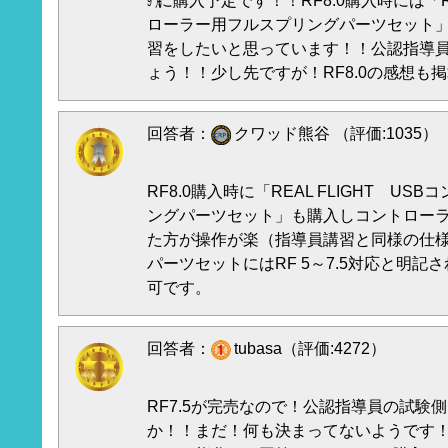
㋈に購入予定です！！RF8.0購入時には「RE
ローラー用フルスプリングパーツセット
習をしたいと思っています！！公認指導
ょう！！少し先ですが！RF8.0の感想も
回答者：
クワッド熊谷 （評価:1035）
RF8.0購入時に「REAL FLIGHT U
ングパーツセット」も購入しコントロー
た方が操作が楽（指導員講習と同様の仕
パーツセットにはRF 5～7.5対応と明記
可です。
回答者：
tubasa（評価:4272）
RF7.5が完売なので！公認指導員の試験側
か！！まだ！何も決まってないようです