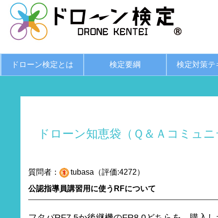
ドローン検定とは
検定要綱
検定対策テ
ドローン知恵袋（Ｑ＆Ａコミュニ
質問者：
tubasa（評価:4272）
公認指導員講習用に使うRFについて
フタバRF7.5か後継機のFR8.0どちらを、購