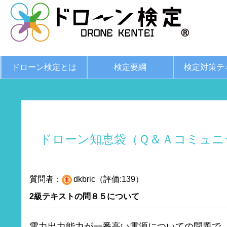
ドローン検定とは
検定要綱
検定対策テ
ドローン知恵袋（Ｑ＆Ａコミュニ
質問者：
dkbric（評価:139）
2級テキストの問８５について
電力出力能力が一番高い電源についての問題で