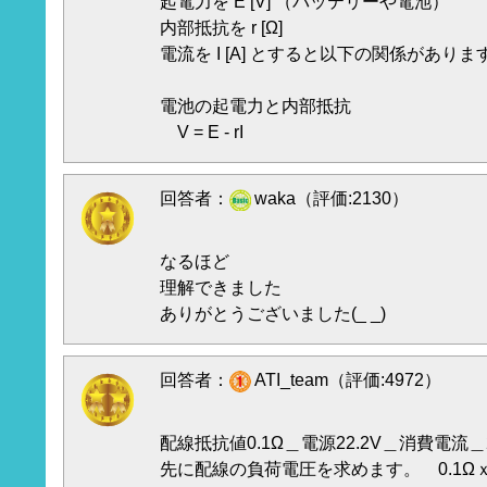
起電力を E [V] （バッテリーや電池）
内部抵抗を r [Ω]
電流を I [A] とすると以下の関係がありま
電池の起電力と内部抵抗
V = E - rI
回答者：
waka（評価:2130）
なるほど
理解できました
ありがとうございました(_ _)
回答者：
ATI_team（評価:4972）
配線抵抗値0.1Ω＿電源22.2V＿消費電流
先に配線の負荷電圧を求めます。 0.1Ωｘ