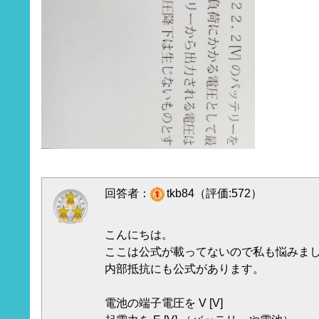
回答者：
tkb84（評価:572）
こんにちは。
ここは公式が載ってないので私も悩みま
内部抵抗にも公式があります。
電池の端子電圧を V [V]