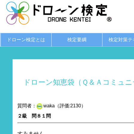
ドローン検定とは
検定要綱
検定対策テ
ドローン知恵袋（Ｑ＆Ａコミュニ
質問者：
waka（評価:2130）
２級 問８１問
すみません