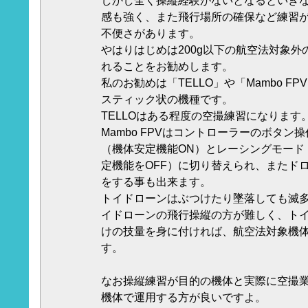
しかし全く操縦経験がないとなるといき
感も強く、また飛行場所の確保など練習
不便さがあります。
やはりはじめは200g以下の航空法対象
れることをお勧めします。
私のお勧めは「TELLO」や「Mambo F
スティック状の機種です。
TELLOはある程度の空撮練習になります
Mambo FPVはコントローラーのボタン
（機体安定機能ON）とレーシングモード（
定機能をOFF）に切り替えられ、またドロ
をする事も出来ます。
トイドローンはぶつけたり墜落しても滅
イドローンの飛行操縦の方が難しく、ト
けの技量を身に付ければ、航空法対象機
す。
なお操縦練習が目的の機体と実際に空撮
機体で運用する方が良いですよ。