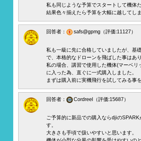
私も同じような予算でスタートして機体
結果色々揃えたら予算を大幅に越してし
回答者：
safs@gpmg（評価:11127）
私も一級に先に合格していましたが、基
で、本格的なドローンを飛ばした事はあ
私の場合、講習で使用した機体(マーベリ
に入った為、直ぐに一式購入しました。
まずは購入前に実機飛行を試してみる事
回答者：
Cordreel（評価:15687）
ご予算的に新品での購入ならdjiのSPAR
す。
大きさも手頃で扱いやすいと思います。
機体が小型な分風の影響を受けやすいのと