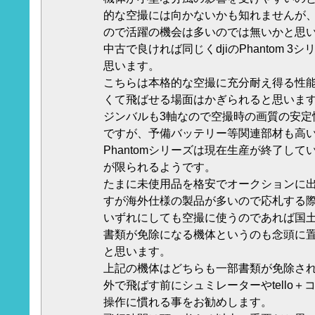
的な空撮には向かないかも知れませんが
ので活躍の機会は多いのでは無いかと思
中古で良ければ同じくdjiのPhantom 
思います。
こちらは本格的な空撮に充分耐え得る性
くて飛ばせる場面はかぎられると思いま
ジンバルも3軸なので空撮時の画質の安定性
ですが、予備バッテリー等関連部材も高
Phantomシリーズは現在生産が終了し
が限られるようです。
たまに未使用品を格安でオークションに
すが海外仕様の製品が多いので応札する
いずれにしても空撮に使うのであれば国
書類が免除になる機体というのも念頭に
と思います。
上記の機体はどちらも一部書類が免除さ
外で飛ばす前にシュミレーターやtello
操作に慣れる事をお勧めします。