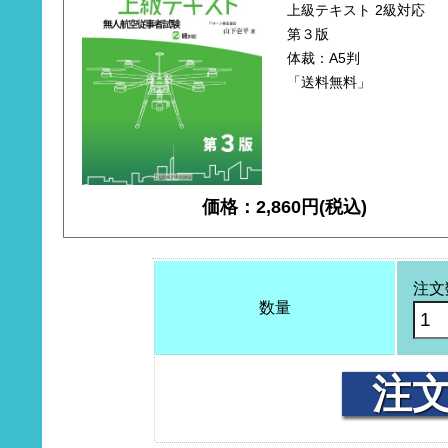
上級テキスト 2級対応
第３版
体裁：A5判
「送料無料」
価格：2,860円(税込)
注文
数量
注