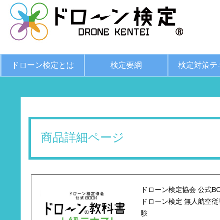
ドローン検定とは
検定要綱
検定対策テ
商品詳細ページ
ドローン検定協会 公式BO
ドローン検定 無人航空従
験