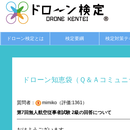
ドローン検定とは
検定要綱
検定対策テ
ドローン知恵袋（Ｑ＆Ａコミュニ
質問者：
mimiko（評価:1361）
第7回無人航空従事者試験 2級の回答について
おはようございます