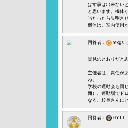
ばす事は出来ない
と思います。機体
当たったら失明させ
機体は、室内使用
回答者：
rexgs
貴見のとおりだと
主催者は、責任が
ね。
学校の運動会も同
面）。運動場でド
なる。校長さんに
回答者：
HYTT