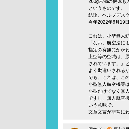
200g未満の機体
というものです。
結論、ヘルプデス
今年2022年6月
これは、小型無人
「なお、航空法に
指定の有無にかか
上空等の空域は、
されています。」
よく勘違いされる
でも、これは、こ
小型無人航空機等
小型だけでなく無
ですし、無人航空
いう意味で、
文章文言が非常に