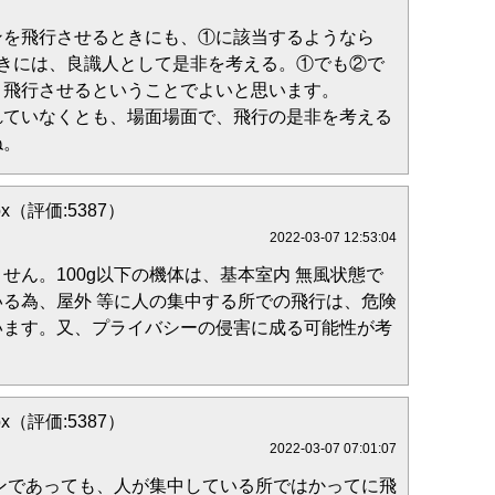
ンを飛行させるときにも、①に該当するようなら
ときには、良識人として是非を考える。①でも②で
と飛行させるということでよいと思います。
れていなくとも、場面場面で、飛行の是非を考える
ね。
 fox（評価:5387）
2022-03-07 12:53:04
せん。100g以下の機体は、基本室内 無風状態で
る為、屋外 等に人の集中する所での飛行は、危険
います。又、プライバシーの侵害に成る可能性が考
 fox（評価:5387）
2022-03-07 07:01:07
ーンであっても、人が集中している所ではかってに飛