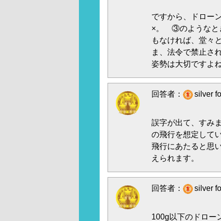
ですから、ドロー
×。 ③のような
もなければ、堂々
ま、法令で禁止さ
姿勢は大切ですよ
回答者：
silver
誤字が出て、すみま
の飛行を想定してい
飛行にあたると思
えられます。
回答者：
silver
100g以下のドロ