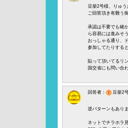
豆柴2号様、りゅう
ご回答頂き有難う
承認は不要でも確
ら容易には進みそ
おっしゃる通り、
参加してたりする
貼って頂いてるリ
国交省にも問い合
回答者：
豆柴2号
逆パターンもあり
ネットでチラホラ