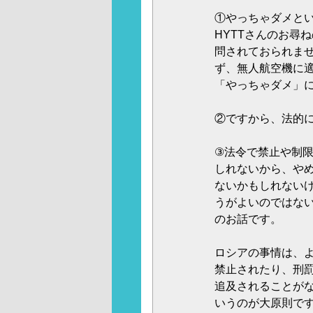
①やっちゃダメと
HYTTさんのお尋
問されておられま
ず、無人航空機に
「やっちゃダメ」
②ですから、法的
③法令で禁止や制
しれないから、や
ないかもしれない
うがよいのではな
のお話です。
ロシアの事情は、
禁止されたり、刑
追及されることが
いうのが大原則で