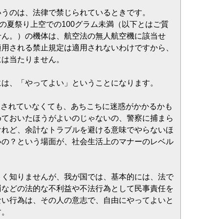
いうのは、法律で禁じられているときです。
ねの夏祭り上空での100グラム未満（以下とはご質
せん。）の機体は、航空法の無人航空機に該当せ
適用される禁止規定は適用されないわけですから、
には当たりません。
には、「やってよい」ということになります。
限されていなくても、あちこちに迷惑がかかるかも
めておいたほうがよいのじゃないの、警察に捕まら
けれど、余計なトラブルを避ける意味でやらないほ
いの？という場面が、社会生活上のマナーのレベル
よく知りませんが、我が国では、基本的には、法で
罰などの法的な不利益や不法行為として民事責任を
ない行為は、その人の意志で、自由にやってよいと
す。