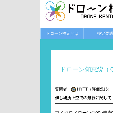
ドローン検定とは
検定要
ドローン知恵袋（
質問者：
HYTT（評価:516）
催し場所上空での飛行に関して
マイクロドローン(100g