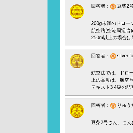
回答者：
豆柴2号
200g未満のドロ
航空路(空港周辺含
250m以上の場合
回答者：
silver
航空法では、ドロー
上の高度は、航空
テキスト3 4級の
回答者：
りゅうた
豆柴2号さん、こん