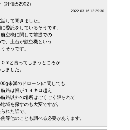
（評価:52902）
2022-03-16 12:29:30
電話して聞きました。
間に委託をしているそうです。
も航空機に関して前提での
ので、土台が航空機という
まうそうです。
５０mと言ってしまうところが
得しました。
00g未満のドローン)に関しても
る航路は幅が１４キロ超え
の航路以外の場所はごくごく限られて
の地域を探すのも大変ですが。
限られた話で、
条例等他のことも調べる必要があります。