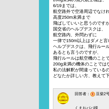
6/19までは、
航空路外で空港周辺でなけ
高度250m未満まで
飛ばしていいと思うのです
国交省のヘルプデスクは、
航空路内、外問わずに
一律で150m以上はダメと
ヘルプデスクは、飛行ルー
あるとも言うのですが、
飛行ルールは航空機のこと
200g未満の機体のことで
私の法解釈が間違っている
どなたか詳しい方、教えて
回答者：
豆柴2号
くまおパパ様