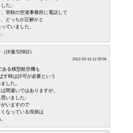
ました。
と、管轄の空港事務所に電話して
う、どっちが正解かと
違っていました。
た。
（評価:52902）
2022-03-16 12:39:06
機である模型航空機も
飛ばす時は許可が必要という
いました。
上は間違いではありますが、
と思いました。
者がいますので
しくなっている現状は
ね。