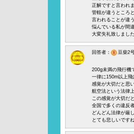
正解ですと言われ
管轄が違うところ
言われることが違
悩んでいる私が間
大変失礼致しまし
回答者：
豆柴2号
200g未満の飛行
一律に150m以上
感覚が大切だと思
航空法という法律
この感覚が大切だ
全国で多くの違反
どんどん法律が厳
とても悲しいです