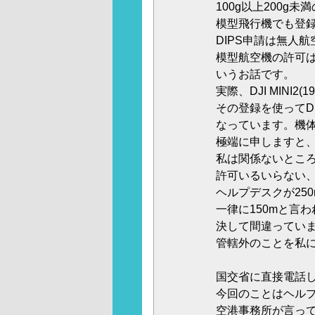
100g以上200g
模型飛行機でも登
DIPS申請は無人
模型航空機の許可は
いうお話です。
実際、DJI MINI2
その登録を使ってD
なっています。機
極端に申しますと
私は関係ないとこ
許可いるいらない
ヘルプデスクが25
一律に150mと言
決して間違ってい
管轄外のことを私
国交省に直接電話
今回のことはヘル
空港事務所が言っ