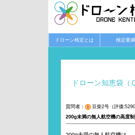
ドローン検定とは
検定要
ドローン知恵袋（
質問者：
豆柴2号（評価:529
200g未満の無人航空機の高度
200g未満の無人航空機は、