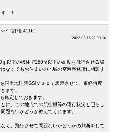
ます！！
パ（評価:4116）
2022-03-16 21:00:04
00ｇ以下の機体で250ｍ以下の高度を飛行させる場
ではなくてもお住まいの地域の空港事務所に相談す
。
点を国土地理院GSIＭａｐで表示させて、東経何度
おきます。
時も確定しておきます。
とに、この地点での航空機等の運行状況と照らし
も問題ないかどうか教えてくれます。
はなく、飛行させて問題ないかどうかの判断をして