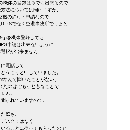
未満の機体の登録は今でも出来るので
録方法については聞けますが、
航空機の許可・申請なので
DIPSでなく空港事務所でしょと
(199g)を機体登録しても、
IPS申請は出来ないように
体選択が出来ません。
、
ろに電話して
、どうこうと申していました。
0mなんて聞いたことがない、
われたのはごもっともなことで
ません。
に聞かれていますので。
した際も、
プデスクではなく
ていることに従ってもらったので