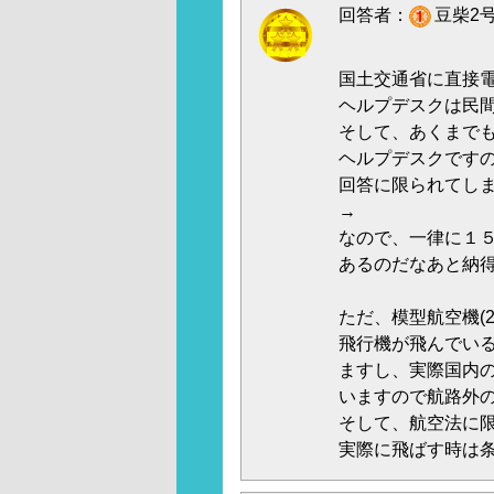
回答者：
豆柴2号
国土交通省に直接
ヘルプデスクは民
そして、あくまで
ヘルプデスクです
回答に限られてし
→
なので、一律に１
あるのだなあと納
ただ、模型航空機(2
飛行機が飛んでい
ますし、実際国内
いますので航路外
そして、航空法に
実際に飛ばす時は