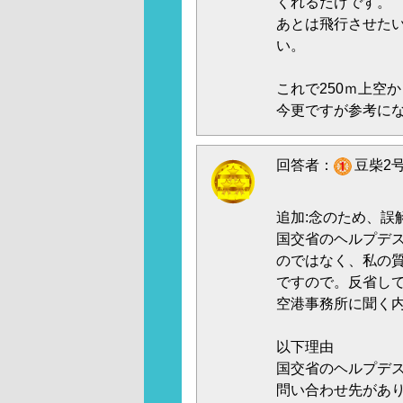
くれるだけです。
あとは飛行させた
い。
これで250ｍ上空
今更ですが参考に
回答者：
豆柴2号
追加:念のため、誤
国交省のヘルプデ
のではなく、私の
ですので。反省し
空港事務所に聞く
以下理由
国交省のヘルプデス
問い合わせ先があ