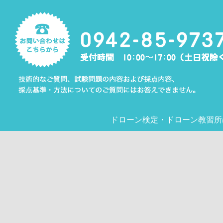
ドローン検定
・
ドローン教習所