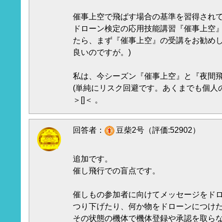
催事上空で飛ばす場合の基準を習得され
ドローン検定の応用技能講習『催事上空
たら、まず『催事上空』の受講をお勧めし
良いのですが。)
私は、今シーズン『催事上空』と『夜間
(単純にリスク回避です。あくまでも個人
＞[]＜ 。
回答者：
豆柴2号（評価:52902）
追加です。
催し飛行での盲点です。
催しもの参加者に向けてメッセージをド
つり下げたり、何か物をドローンにつけ
その状態の機体で機体登録や承認を取ら