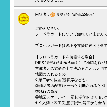
回答者：
豆柴2号（評価:52902）
ごめんなさい。
プロペラガードについて触れていません
プロペラガードは純正を前提に述べさせ
【プロペラガードを装着する場合】
DIPS飛行経路図作成画面にて地図を作成
主催者との協議の上で決めることも大切
地図に入れるもの
①第三者の位置(観客席なども)
②補助者の配置(不十分と判断されると補
③飛行の高度
④地図スケールバー(最初添付させて頂い
⑤立入禁止区画(注意:飛行の範囲から全方