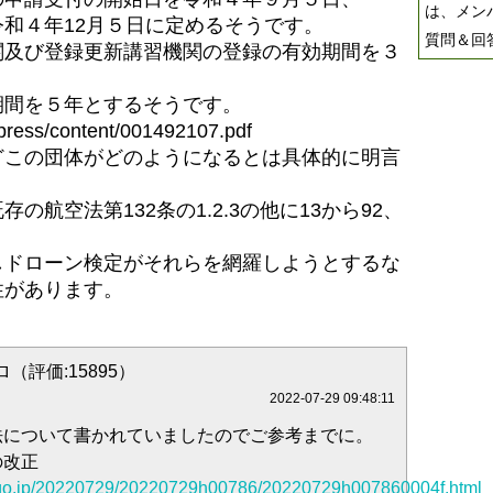
は、メン
和４年12月５日に定めるそうです。
質問＆回
関及び登録更新講習機関の登録の有効期間を３
期間を５年とするそうです。
t/press/content/001492107.pdf
どこの団体がどのようになるとは具体的に明言
航空法第132条の1.2.3の他に13から92、
しドローン検定がそれらを網羅しようとするな
性があります。
（評価:15895）
2022-07-29 09:48:11
法について書かれていましたのでご参考までに。
の改正
b.go.jp/20220729/20220729h00786/20220729h007860004f.html