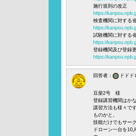
施行規則の改正
https://kanpou.np
検査機関に対する
https://kanpou.np
試験機関に対する
https://kanpou.np
登録機関及び登録
https://kanpou.np
回答者：
ドドドロ
豆柴2号 様
登録講習機関はか
講習方法も様々で
ものかと。
技能だけでもサー
ドローン一台を10