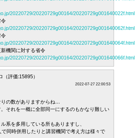
b.go.jp/20220729/20220729g00164/20220729g001640022f.html
省令
b.go.jp/20220729/20220729g00164/20220729g001640062f.html
省令
b.go.jp/20220729/20220729g00164/20220729g001640064f.html
更新機関に対する省令
b.go.jp/20220729/20220729g00164/20220729g001640066f.html
（評価:15895）
2022-07-27 22:00:53
なりの数がありますからね…
す。それを一概に全部同一にするのもかなり難しい
クル系を多用している所もありますし、
人で同時併用したりと講習機関で考え方は様々で