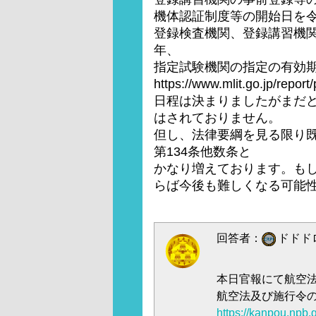
機体認証制度等の開始日を令
登録検査機関、登録講習機
年、
指定試験機関の指定の有効
https://www.mlit.go.jp/repor
日程は決まりましたがまだ
はされておりません。
但し、法律要綱を見る限り既存の
第134条他数条と
かなり増えております。も
らば今後も難しくなる可能
回答者：
ドドドロ
本日官報にて航空
航空法及び施行令
https://kanpou.np