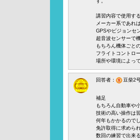
す。
講習内容で使用す
メーカー系であれ
GPSやビジョンセ
超音波センサーで
もちろん機体ごと
フライトコントロ
場所や環境によっ
回答者：
豆柴2号
補足
もちろん自動車や
技術の高い操作は
何年もかかるので
免許取得に求めら
数回の練習で出来