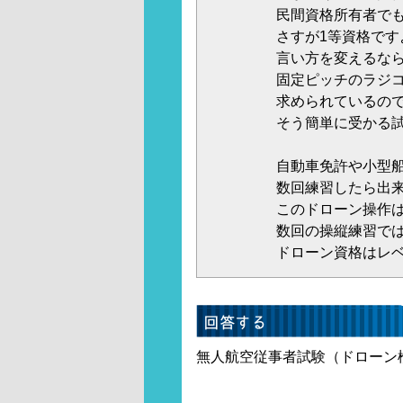
民間資格所有者で
さすが1等資格で
言い方を変えるな
固定ピッチのラジ
求められているの
そう簡単に受かる
自動車免許や小型
数回練習したら出
このドローン操作
数回の操縦練習で
ドローン資格はレ
無人航空従事者試験（ドローン