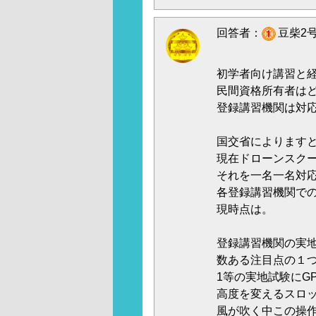
回答者：
豆柴2号
初学者向け講習と
民間資格所有者は
登録講習機関は対
国交省によります
現在ドローンスク
それを一名一名対
各登録講習機関で
現時点は。
登録講習機関の実
数ある注目点の１
1等の実地試験にG
高度を変えるスロ
風が吹く中この操