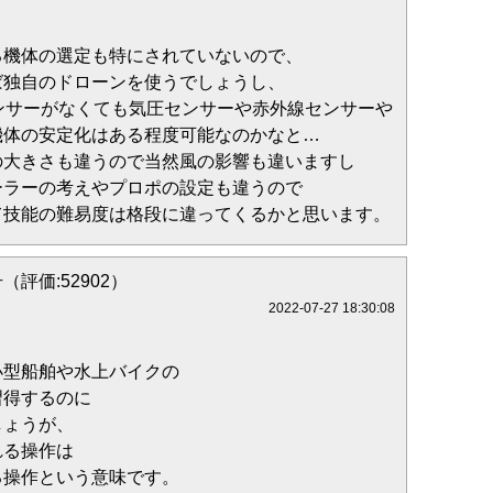
る機体の選定も特にされていないので、
ば独自のドローンを使うでしょうし、
ンサーがなくても気圧センサーや赤外線センサーや
機体の安定化はある程度可能なのかなと…
の大きさも違うので当然風の影響も違いますし
ーラーの考えやプロポの設定も違うので
て技能の難易度は格段に違ってくるかと思います。
（評価:52902）
2022-07-27 18:30:08
小型船舶や水上バイクの
習得するのに
しょうが、
れる操作は
る操作という意味です。