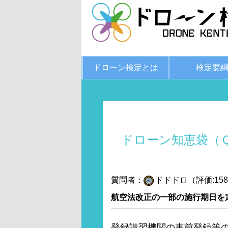
ドローン検定とは
検定要
ドローン知恵袋（
質問者：
ドドドロ（評価:158
航空法改正の一部の施行期日を
登録講習機関の事前登録等