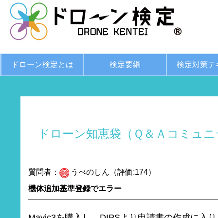
ドローン検定とは
検定要綱
検定対策テ
ドローン知恵袋（Ｑ＆Ａコミュニ
質問者：
うべのしん（評価:174）
機体追加基準登録でエラー
Mavic3を購入し、DIPSより申請書の作成に