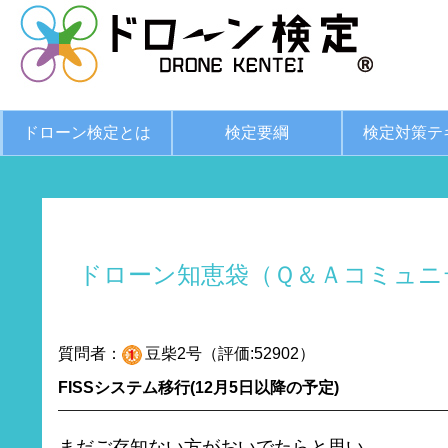
ドローン検定とは
検定要綱
検定対策テ
ドローン知恵袋（Ｑ＆Ａコミュニ
質問者：
豆柴2号（評価:52902）
FISSシステム移行(12月5日以降の予定)
まだご存知ない方がおいでたらと思い、