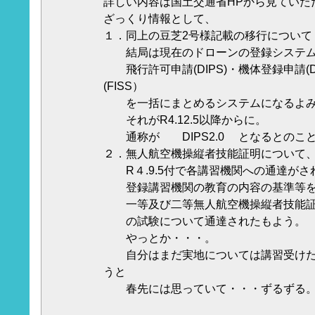
詳しい内容は国土交通省HPから見ていた
ざっくり情報として、
１．同上の豆芝2号様記載の移行について
結局は現在のドローンの登録システ
飛行許可申請(DIPS)・機体登録申請(
(FISS）
を一括にまとめるシステムになるよみ
それがR4.12.5以降からに。
通称が DIPS2.0 となるとのこ
２．無人航空機操縦者技能証明について
R４.9.5付で各講習機関への通達がさ
登録講習機関の教育の内容の基準等を
一等及び二等無人航空機操縦者技能証
の試験について通達されたもよう。
やっとか・・・。
自分はまだ実地については講習受けた
うと
春先には思っていて・・・ずるずる