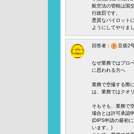
航空法の管轄は国
行政罰です。
悪質なパイロット
ようにしてやりま
回答者：
豆柴2号
なぜ業務ではプロ
に思われる方へ
業務で空撮する際
は、業務ではクオ
そもそも、業務で
場合とは許可承認
(DIPS申請の最
います。)