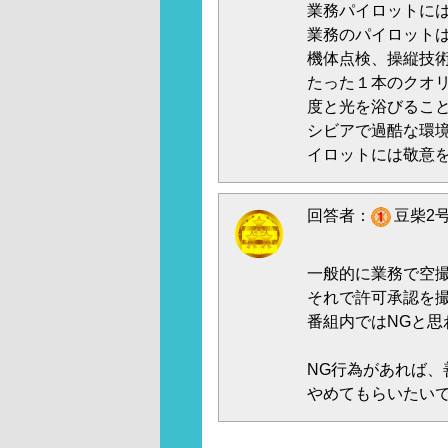
業務パイロットに
業務のパイロット
機体点検、操縦技
たった１本のクオ
度と光を浴びるこ
シビアで過酷な環
イロットには敬意
回答者：
豆柴2号
一般的に業務で空
それで許可承認を
番組内ではNGと思
NG行為があれば
やめてもらいたい