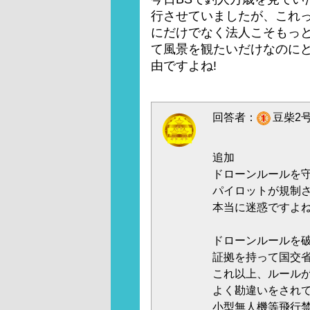
行させていましたが、これっ
にだけでなく法人こそもっと
て風景を観たいだけなのに
由ですよね!
回答者：
豆柴2号
追加
ドローンルールを
パイロットが規制
本当に迷惑ですよ
ドローンルールを
証拠を持って国交
これ以上、ルール
よく勘違いをされ
小型無人機等飛行