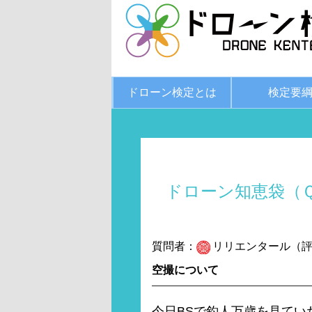
ドローン検定とは
検定要
ドローン知恵袋（
質問者：
リリエンタール（評価
空撮について
今日BSで釣人万歳を見てい