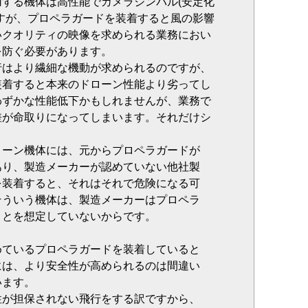
する機体は高性能でカメラジンバル(安定化
すが、プロペラガードを装着すると風の影響
いクオリティの映像を求められる業務におい
を防ぐ必要があります。
行はより繊細な機動が求められるのですが、
装着すると本来のドローン性能より劣ってし
わずかな性能低下かもしれませんが、業務で
差が命取りになってしまいます。それだけシ
ローン機体には、元からプロペラガードが
あり、製造メーカーが認めていない他社製
を装着すると、それはそれで危険になる可
そういう機体は、製造メーカーはプロペラ
ことを想定していないからです。
めているプロペラガードを装着していると
には、より安全性が高められるのは間違い
います。
性が担保されない飛行をする訳ですから、