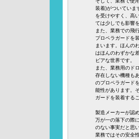
そして、業務で使用
装着)がついていま
を受けやすく、高
ては少しでも影響
また、業務での飛
プロペラガードを
まいます。ほんの
はほんのわずかな
ビアな世界です。
また、業務用のド
存在しない機種も
のプロペラガード
能性があります。
ガードを装着する
製造メーカーが認
万が一の落下の際
のない事実だと思
業務ではその安全