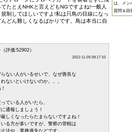
は、メン
てたとえNHKと言えどもNGですよね!一般人
質問＆回
規制してほしいですよ!私は只鳥の目線になっ
どんどん難しくなるばかりです。鳥は本当に自
（評価:52902）
2022-11-05 09:17:33
守らない人がいるせいで、なぜ善良な
されないといけないのか。。。
ね！
破っている人がいたら、
省に通報しましょう！
が厳しくなったらたまらないですよね！
ている方が多いですが、警察の管轄は
禁止法や、業務過失などです。