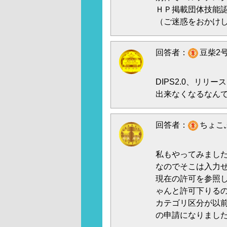
ＨＰ掲載団体技能
（ご迷惑をおかけ
回答者：
豆柴2号
DIPS2.0、リリ
出来なくなるなん
回答者：
ちょこふ
私もやってみまし
なのでそこは入力
現在の許可を参照
ゃんと許可下りる
カテゴリ区分が以
の申請になりまし