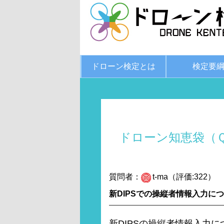
ドローン検定とは
検定要
ドローン知恵袋（
質問者：
t-ma（評価:322）
新DIPSでの操縦者情報入力に
新DIPSの操縦者情報入力