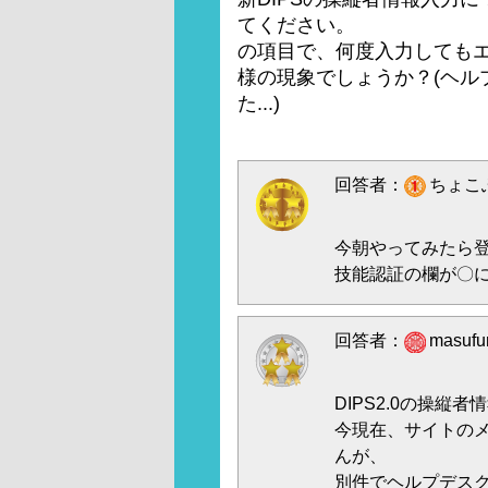
てください。
の項目で、何度入力しても
様の現象でしょうか？(ヘル
た...)
回答者：
ちょこふ
今朝やってみたら
技能認証の欄が〇
回答者：
masuf
DIPS2.0の操縦
今現在、サイトの
んが、
別件でヘルプデスク