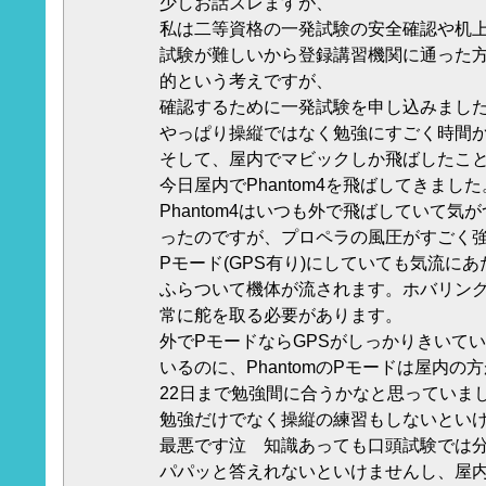
少しお話ズレますが、
私は二等資格の一発試験の安全確認や机
試験が難しいから登録講習機関に通った
的という考えですが、
確認するために一発試験を申し込みまし
やっぱり操縦ではなく勉強にすごく時間
そして、屋内でマビックしか飛ばしたこ
今日屋内でPhantom4を飛ばしてきました
Phantom4はいつも外で飛ばしていて気
ったのですが、プロペラの風圧がすごく
Pモード(GPS有り)にしていても気流に
ふらついて機体が流されます。ホバリン
常に舵を取る必要があります。
外でPモードならGPSがしっかりきいて
いるのに、PhantomのPモードは屋内の
22日まで勉強間に合うかなと思っていま
勉強だけでなく操縦の練習もしないとい
最悪です泣 知識あっても口頭試験では
パパッと答えれないといけませんし、屋