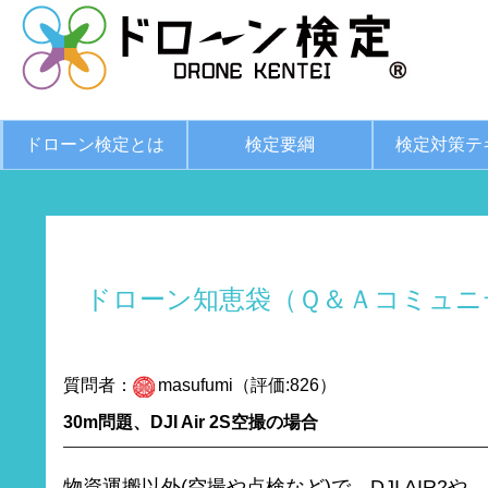
ドローン検定とは
検定要綱
検定対策テ
ドローン知恵袋（Ｑ＆Ａコミュニ
質問者：
masufumi（評価:826）
30m問題、DJI Air 2S空撮の場合
物資運搬以外(空撮や点検など)で、DJI AIR2や、