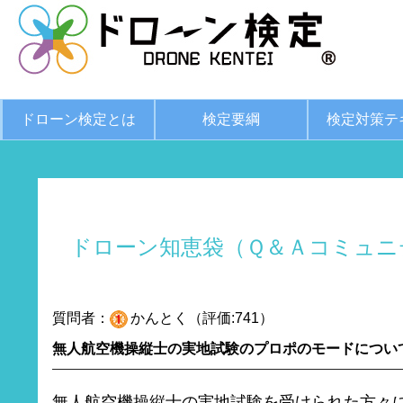
ドローン検定とは
検定要綱
検定対策テ
ドローン知恵袋（Ｑ＆Ａコミュニ
質問者：
かんとく（評価:741）
無人航空機操縦士の実地試験のプロポのモードについ
無人航空機操縦士の実地試験を受けられた方々